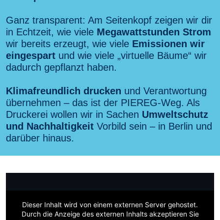
Ganz transparent: Am Seitenkopf zeigen wir dir
in Echtzeit, wie viele
Megawattstunden Strom
wir bereits erzeugt, wie viele
Emissionen wir
eingespart
und wie viele „virtuelle Bäume“ wir
dadurch gepflanzt haben.
Klimafreundlich drucken
und Verantwortung
übernehmen – das ist der PIEREG-Weg. Als
Druckerei wollen wir in Sachen
Umweltschutz
und Nachhaltigkeit
Vorbild sein – in Berlin und
darüber hinaus.
Dieser Inhalt wird von einem externen Server gehostet.
Durch die Anzeige des externen Inhalts akzeptieren Sie