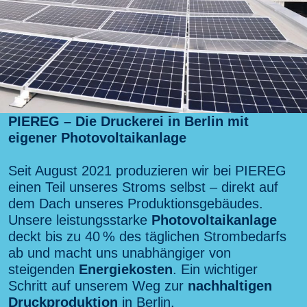
PIEREG – Die Druckerei in Berlin mit
eigener Photovoltaikanlage
Seit August 2021 produzieren wir bei PIEREG
einen Teil unseres Stroms selbst – direkt auf
dem Dach unseres Produktionsgebäudes.
Unsere leistungsstarke
Photovoltaikanlage
deckt bis zu 40 % des täglichen Strombedarfs
ab und macht uns unabhängiger von
steigenden
Energiekosten
. Ein wichtiger
Schritt auf unserem Weg zur
nachhaltigen
Druckproduktion
in Berlin.